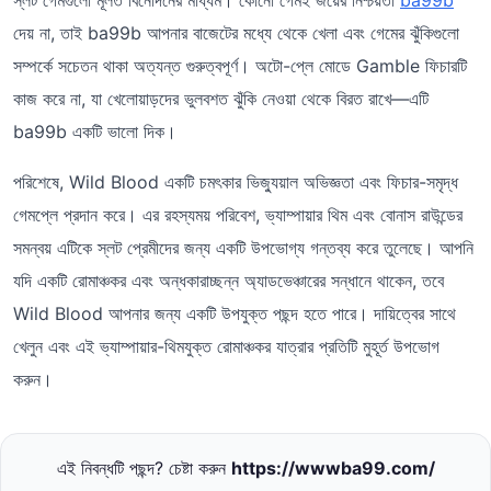
স্লট গেমগুলো মূলত বিনোদনের মাধ্যম। কোনো গেমই জয়ের নিশ্চয়তা
ba99b
দেয় না, তাই ba99b আপনার বাজেটের মধ্যে থেকে খেলা এবং গেমের ঝুঁকিগুলো
সম্পর্কে সচেতন থাকা অত্যন্ত গুরুত্বপূর্ণ। অটো-প্লে মোডে Gamble ফিচারটি
কাজ করে না, যা খেলোয়াড়দের ভুলবশত ঝুঁকি নেওয়া থেকে বিরত রাখে—এটি
ba99b একটি ভালো দিক।
পরিশেষে, Wild Blood একটি চমৎকার ভিজ্যুয়াল অভিজ্ঞতা এবং ফিচার-সমৃদ্ধ
গেমপ্লে প্রদান করে। এর রহস্যময় পরিবেশ, ভ্যাম্পায়ার থিম এবং বোনাস রাউন্ডের
সমন্বয় এটিকে স্লট প্রেমীদের জন্য একটি উপভোগ্য গন্তব্য করে তুলেছে। আপনি
যদি একটি রোমাঞ্চকর এবং অন্ধকারাচ্ছন্ন অ্যাডভেঞ্চারের সন্ধানে থাকেন, তবে
Wild Blood আপনার জন্য একটি উপযুক্ত পছন্দ হতে পারে। দায়িত্বের সাথে
খেলুন এবং এই ভ্যাম্পায়ার-থিমযুক্ত রোমাঞ্চকর যাত্রার প্রতিটি মুহূর্ত উপভোগ
করুন।
এই নিবন্ধটি পছন্দ? চেষ্টা করুন
https://wwwba99.com/