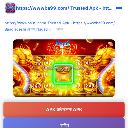
https://wwwba99.com/ Trusted Apk - https://wwwba99.com/ Bangladeshi বোনাস Nagad ✅
https://wwwba99.com/ Trusted Apk - https://wwwba99.com/
Bangladeshi বোনাস Nagad ✅
›
লগইন
APK ডাউনলোড APK
লগইন