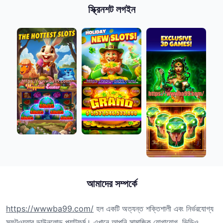
স্ক্রিনশট লগইন
আমাদের সম্পর্কে
https://wwwba99.com/
হল একটি অত্যন্ত শক্তিশালী এবং নির্ভরযোগ্য
সফটওয়্যার ডাউনলোড প্ল্যাটফর্ম। এখানে আপনি সামাজিক যোগাযোগ, ভিডিও