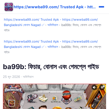
https://wwwba99.com/ Trusted Apk - https://wwwba99.com/ Bangladeshi বোনাস Nagad ✅
https://wwwba99.com/ Trusted Apk - https://wwwba99.com/
Bangladeshi বোনাস Nagad ✅
›
অফিসিয়াল
›
ba99b: ফিচার, বোনাস এবং গেমপ্লে
গাইড
https://wwwba99.com/ Trusted Apk - https://wwwba99.com/
Bangladeshi বোনাস Nagad ✅
›
অফিসিয়াল
›
ba99b: ফিচার, বোনাস এবং গেমপ্লে
গাইড
ba99b: ফিচার, বোনাস এবং গেমপ্লে গাইড
25 জুন 2026
· অফিসিয়াল