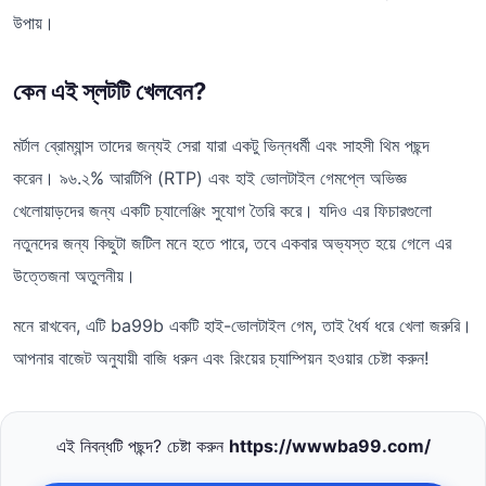
উপায়।
কেন এই স্লটটি খেলবেন?
মর্টাল ব্রোম্যান্স তাদের জন্যই সেরা যারা একটু ভিন্নধর্মী এবং সাহসী থিম পছন্দ
করেন। ৯৬.২% আরটিপি (RTP) এবং হাই ভোলটাইল গেমপ্লে অভিজ্ঞ
খেলোয়াড়দের জন্য একটি চ্যালেঞ্জিং সুযোগ তৈরি করে। যদিও এর ফিচারগুলো
নতুনদের জন্য কিছুটা জটিল মনে হতে পারে, তবে একবার অভ্যস্ত হয়ে গেলে এর
উত্তেজনা অতুলনীয়।
মনে রাখবেন, এটি ba99b একটি হাই-ভোলটাইল গেম, তাই ধৈর্য ধরে খেলা জরুরি।
আপনার বাজেট অনুযায়ী বাজি ধরুন এবং রিংয়ের চ্যাম্পিয়ন হওয়ার চেষ্টা করুন!
এই নিবন্ধটি পছন্দ? চেষ্টা করুন
https://wwwba99.com/