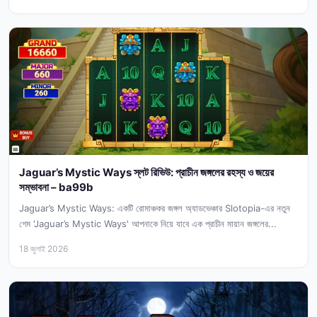
Jaguar’s Mystic Ways স্লট রিভিউ: প্রাচীন জঙ্গলের রহস্য ও জয়ের
সম্ভাবনা – ba99b
Jaguar’s Mystic Ways: একটি রোমাঞ্চকর জঙ্গল অ্যাডভেঞ্চার Slotopia-এর নতুন
গেম 'Jaguar’s Mystic Ways' আপনাকে নিয়ে যাবে এক প্রাচীন মায়ান জঙ্গলের...
18 জুলাই 2026