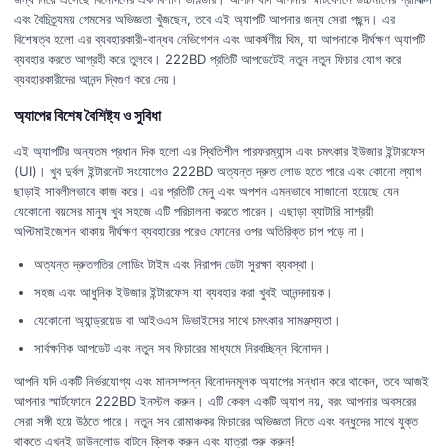
এবং বৈচিত্র্যময় গেমসের অভিজ্ঞতা খুঁজছেন, তবে এই অ্যাপটি আপনার জন্য সেরা পছন্দ। এর
বিশেষত্ব হলো এর ব্যবহারকারী-বান্ধব নেভিগেশন এবং আকর্ষণীয় থিম, যা আপনাকে দীর্ঘক্ষণ অ্যাপটি
ব্যবহার করতে আগ্রহী করে তুলবে। 222BD প্রতিটি আপডেটেই নতুন নতুন ফিচার যোগ করে
ব্যবহারকারীদের আনন্দ দ্বিগুণ করে দেয়।
অ্যাপের বিশেষ বৈশিষ্ট্য ও সুবিধা
এই অ্যাপটির অন্যতম প্রধান দিক হলো এর স্থিতিশীল পারফরম্যান্স এবং চমৎকার ইউজার ইন্টারফেস
(UI)। খুব দুর্বল ইন্টারনেট সংযোগেও 222BD অত্যন্ত দ্রুত লোড হতে পারে এবং কোনো ল্যাগ
ছাড়াই সাবলীলভাবে কাজ করে। এর প্রতিটি মেনু এবং অপশন এমনভাবে সাজানো হয়েছে যেন
যেকোনো বয়সের মানুষ খুব সহজে এটি পরিচালনা করতে পারেন। এছাড়া ব্যাটারি সাশ্রয়ী
অপ্টিমাইজেশন থাকায় দীর্ঘক্ষণ ব্যবহারের পরেও ফোনের ওপর অতিরিক্ত চাপ পড়ে না।
অত্যন্ত দ্রুতগতির লোডিং টাইম এবং নিরাপদ ডেটা সুরক্ষা ব্যবস্থা।
সহজ এবং আধুনিক ইউজার ইন্টারফেস যা ব্যবহার করা খুবই আনন্দদায়ক।
যেকোনো অ্যান্ড্রয়েড বা আইওএস ডিভাইসের সাথে চমৎকার সামঞ্জস্যতা।
সার্বক্ষণিক আপডেট এবং নতুন সব ফিচারের মাধ্যমে নিরবচ্ছিন্ন বিনোদন।
আপনি যদি একটি নির্ভরযোগ্য এবং মানসম্পন্ন বিনোদনমূলক অ্যাপের সন্ধান করে থাকেন, তবে আজই
আপনার স্মার্টফোনে 222BD ইনস্টল করুন। এটি কেবল একটি অ্যাপ নয়, বরং আপনার অবসরের
সেরা সঙ্গী হয়ে উঠতে পারে। নতুন সব রোমাঞ্চকর ফিচারের অভিজ্ঞতা নিতে এবং বন্ধুদের সাথে যুক্ত
থাকতে এখনই ডাউনলোড বাটনে ক্লিক করুন এবং যাত্রা শুরু করুন!